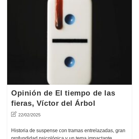
Opinión de El tiempo de las
fieras, Víctor del Árbol
Última
22/02/2025
modificación
de
Historia de suspense con tramas entrelazadas, gran
la
profundidad psicológica y un tema impactante.