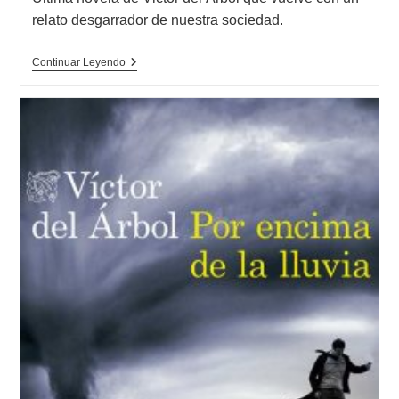
la
relato desgarrador de nuestra sociedad.
entrada:
Opinión
Continuar Leyendo
Sobre
El
Hijo
Del
Padre,
Victor
Del
Árbol