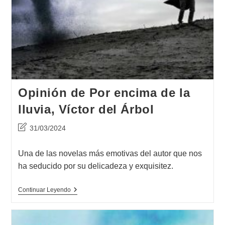
Opinión de Por encima de la
lluvia, Víctor del Árbol
Última
31/03/2024
modificación
de
Una de las novelas más emotivas del autor que nos
la
ha seducido por su delicadeza y exquisitez.
entrada:
Opinión
Continuar Leyendo
De
Por
Encima
De