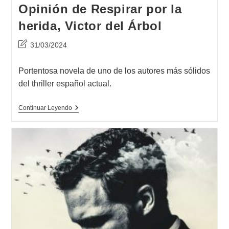
Opinión de Respirar por la
herida, Victor del Árbol
Última
31/03/2024
modificación
de
Portentosa novela de uno de los autores más sólidos
la
del thriller español actual.
entrada:
Opinión
Continuar Leyendo
De
Respirar
Por
La
Herida,
Victor
Del
Árbol