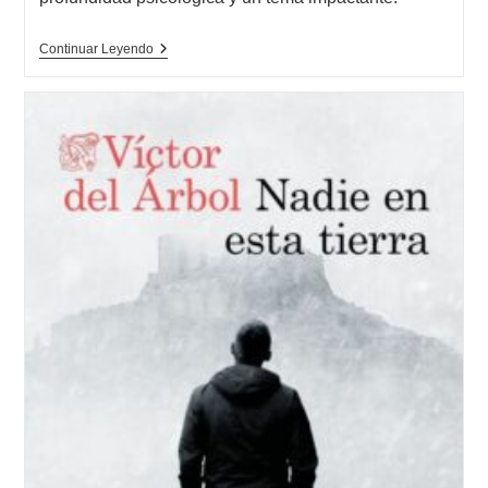
entrada:
Opinión
Continuar Leyendo
De
El
Tiempo
De
Las
Fieras,
Víctor
Del
Árbol