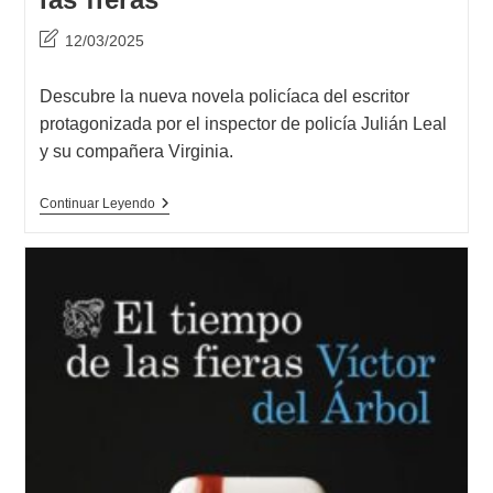
Última
12/03/2025
modificación
de
Descubre la nueva novela policíaca del escritor
la
protagonizada por el inspector de policía Julián Leal
entrada:
y su compañera Virginia.
Descubre
Continuar Leyendo
El
Nuevo
Libro
De
Víctor
Del
Árbol:
‘El
Tiempo
De
Las
Fieras’