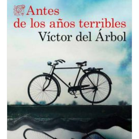
La
Lluvia,
Víctor
Del
Árbol