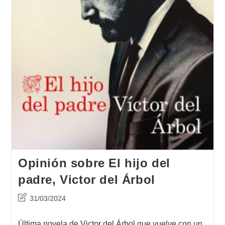
Opinión sobre El hijo del
padre, Victor del Árbol
Última
31/03/2024
modificación
de
Última novela de Victor del Árbol que vuelve con un