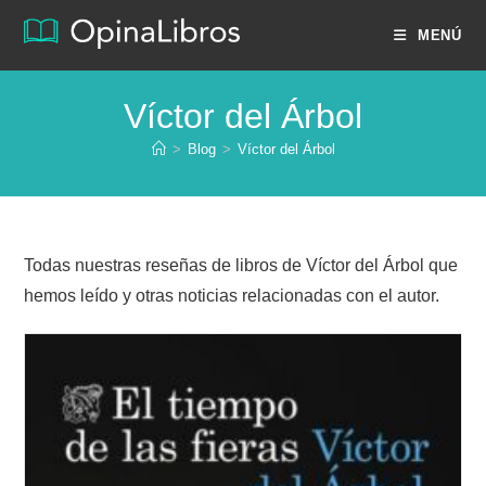
Ir
MENÚ
al
contenido
Víctor del Árbol
>
Blog
>
Víctor del Árbol
Todas nuestras reseñas de libros de Víctor del Árbol que
hemos leído y otras noticias relacionadas con el autor.