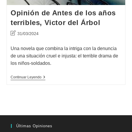
Opinión de Antes de los años
terribles, Victor del Árbol
Última
31/03/2024
modificación
de
Una novela que combina la intriga con la denuncia
la
de una situación cruel e injusta: el terrible drama de
entrada:
los niños-soldados.
Opinión
Continuar Leyendo
De
Antes
De
Los
Años
Terribles,
Victor
Del
Árbol
Últimas Opiniones