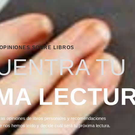
OPINIONES SOBRE LIBROS
UENTRA TU
MA LECTU
as opiniones de libros personales y recomendaciones
ue nos hemos leído y decide cuál será tu próxima lectura.