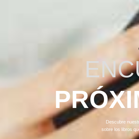
ENC
PRÓXI
Descubre nuestr
sobre los libros q