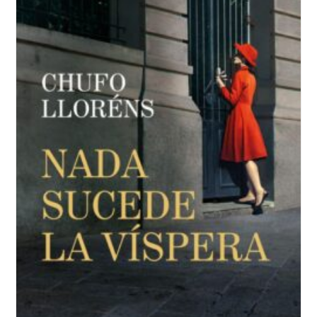
Muerte
Blanca,
Toni
Hill