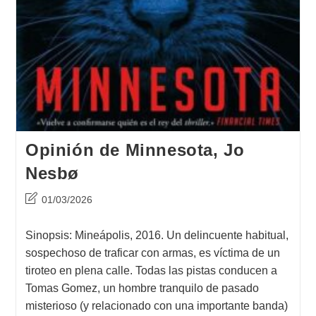
Opinión de Minnesota, Jo
Nesbø
Última
01/03/2026
modificación
de
Sinopsis: Mineápolis, 2016. Un delincuente habitual,
la
sospechoso de traficar con armas, es víctima de un
entrada:
tiroteo en plena calle. Todas las pistas conducen a
Tomas Gomez, un hombre tranquilo de pasado
misterioso (y relacionado con una importante banda)