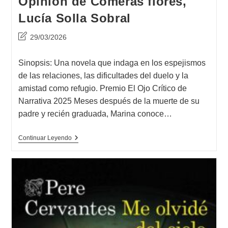
Opinión de Comerás flores,
Lucía Solla Sobral
Última
29/03/2026
modificación
de
Sinopsis: Una novela que indaga en los espejismos
la
de las relaciones, las dificultades del duelo y la
entrada:
amistad como refugio. Premio El Ojo Crítico de
Narrativa 2025 Meses después de la muerte de su
padre y recién graduada, Marina conoce…
Opinión
Continuar Leyendo
De
Comerás
Flores,
Lucía
Solla
Sobral