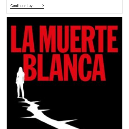
Opinión
Continuar Leyendo
De
Los
Alemanes
(Premio
Alfaguara
De
Novela
2024)