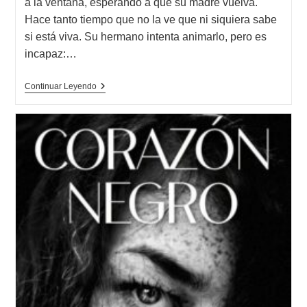
a la ventana, esperando a que su madre vuelva.
entrada:
Hace tanto tiempo que no la ve que ni siquiera sabe
si está viva. Su hermano intenta animarlo, pero es
incapaz:…
Opinión
Continuar Leyendo
De
Me
Limitaba
A
Amarte,
Rosella
Postorino