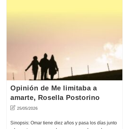
Opinión de Me limitaba a
amarte, Rosella Postorino
Última
25/05/2026
modificación
de
Sinopsis: Omar tiene diez años y pasa los días junto
la