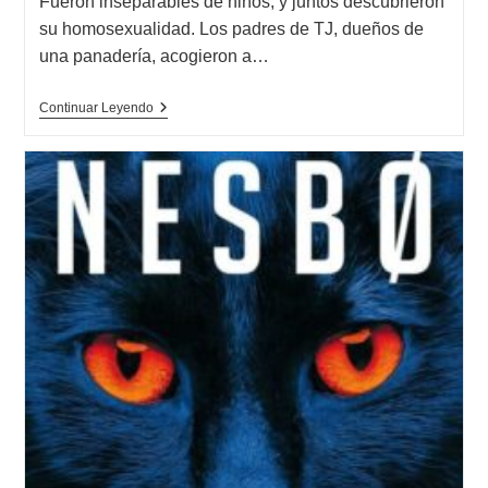
Fueron inseparables de niños, y juntos descubrieron
su homosexualidad. Los padres de TJ, dueños de
una panadería, acogieron a…
Opinión
Continuar Leyendo
De
Comida
Familiar,
Bryan
Washington