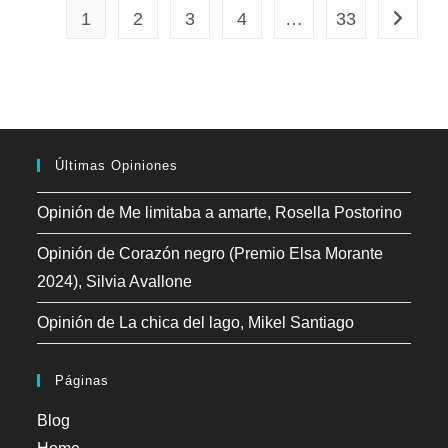
Proclama
1
2
3
4
…
33
Ir a la p
Ganador
Del
Premio
Planeta
2025
Últimas Opiniones
Opinión de Me limitaba a amarte, Rosella Postorino
Opinión de Corazón negro (Premio Elsa Morante
2024), Silvia Avallone
Opinión de La chica del lago, Mikel Santiago
Páginas
Blog