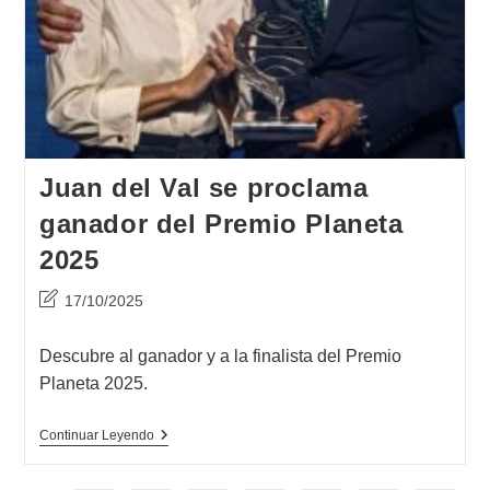
Juan del Val se proclama
ganador del Premio Planeta
2025
Última
17/10/2025
modificación
de
Descubre al ganador y a la finalista del Premio
la
Planeta 2025.
entrada:
Juan
Continuar Leyendo
Del
Val
Se