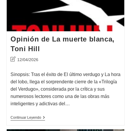
Opinión de La muerte blanca,
Toni Hill
Última
12/04/2026
modificación
de
Sinopsis: Tras el éxito de El último verdugo y La hora
la
del lobo, llega el sorprendente cierre de la «Trilogía
entrada:
del Verdugo», considerada por la crítica y sus
numerosos lectores como una de las obras más
inteligentes y adictivas del…
Opinión
Continuar Leyendo
De
La