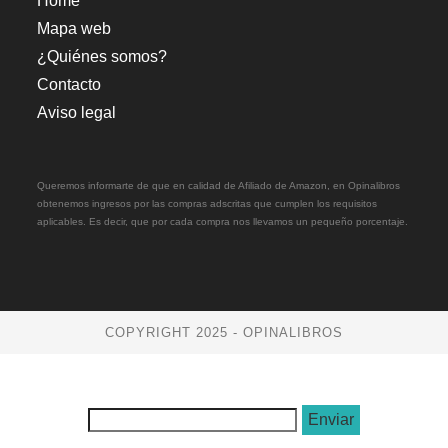
Home
Mapa web
¿Quiénes somos?
Contacto
Aviso legal
Queremos informarte de que en calidad de Afiliado de Amazon, en Opinalibros
obtenemos ingresos por las compras adscritas que cumplen los requisitos
aplicables. Es decir, que por cada compra nos llevamos un pequeño porcentaje.
COPYRIGHT 2025 - OPINALIBROS
Enviar