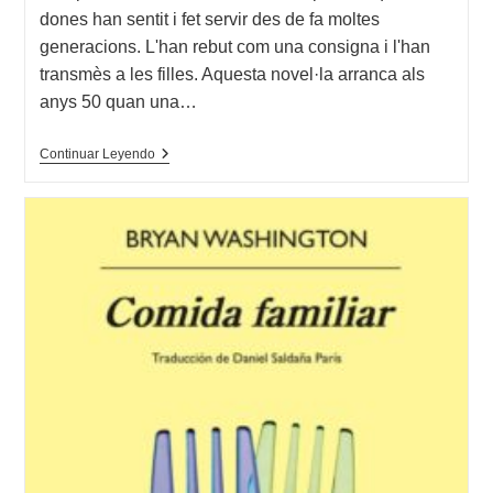
la
dones han sentit i fet servir des de fa moltes
entrada:
generacions. L'han rebut com una consigna i l'han
transmès a les filles. Aquesta novel·la arranca als
anys 50 quan una…
Opinión
Continuar Leyendo
De
Cor
Fort,
Sílvia
Soler