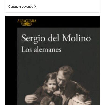
Opinión
Continuar Leyendo
De
La
Chica
Del
Lago,
Mikel
Santiago