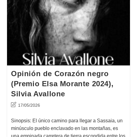
Opinión de Corazón negro
(Premio Elsa Morante 2024),
Silvia Avallone
Última
17/05/2026
modificación
de
Sinopsis: El único camino para llegar a Sassaia, un
la
minúsculo pueblo enclavado en las montañas, es
entrada:
una empinada carretera de tierra escondida entre los