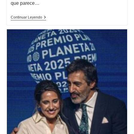
que parece…
Opinión
Continuar Leyendo
De
Minnesota,
Jo
Nesbø