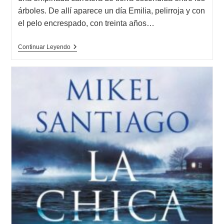
árboles. De allí aparece un día Emilia, pelirroja y con
el pelo encrespado, con treinta años…
Opinión
Continuar Leyendo
De
Corazón
Negro
(Premio
Elsa
Morante
2024),
Silvia
Avallone