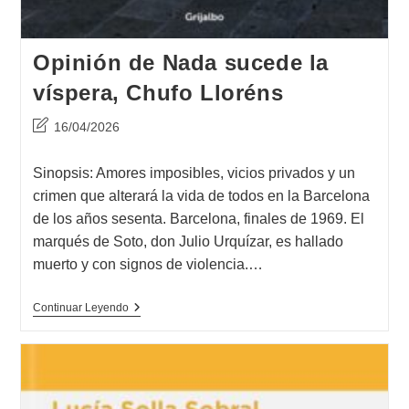
Opinión de Nada sucede la
víspera, Chufo Lloréns
Última
16/04/2026
modificación
de
Sinopsis: Amores imposibles, vicios privados y un
la
crimen que alterará la vida de todos en la Barcelona
entrada:
de los años sesenta. Barcelona, finales de 1969. El
marqués de Soto, don Julio Urquízar, es hallado
muerto y con signos de violencia.…
Opinión
Continuar Leyendo
De
Nada
Sucede
La
Víspera,
Chufo