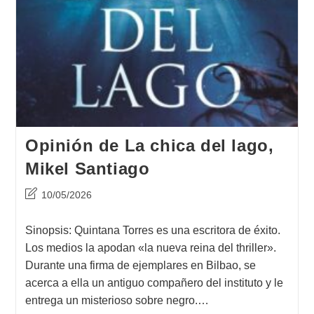
Opinión de La chica del lago,
Mikel Santiago
Última
10/05/2026
modificación
de
Sinopsis: Quintana Torres es una escritora de éxito.
la
Los medios la apodan «la nueva reina del thriller».
entrada:
Durante una firma de ejemplares en Bilbao, se
acerca a ella un antiguo compañero del instituto y le
entrega un misterioso sobre negro.…