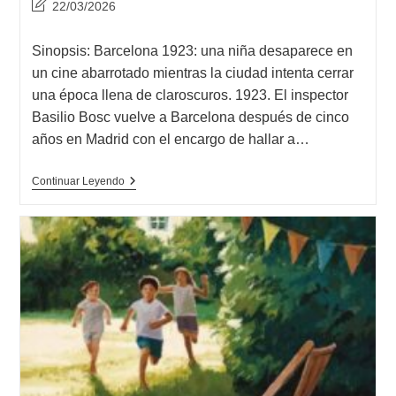
Última
22/03/2026
modificación
de
Sinopsis: Barcelona 1923: una niña desaparece en
la
un cine abarrotado mientras la ciudad intenta cerrar
entrada:
una época llena de claroscuros. 1923. El inspector
Basilio Bosc vuelve a Barcelona después de cinco
años en Madrid con el encargo de hallar a…
Opinión
Continuar Leyendo
De
Me
Olvidé
Del
Cielo,
Pere
Cervantes