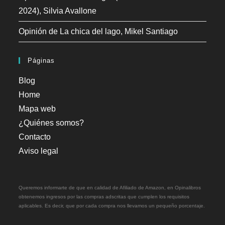
2024), Silvia Avallone
Opinión de La chica del lago, Mikel Santiago
Páginas
Blog
Home
Mapa web
¿Quiénes somos?
Contacto
Aviso legal
Queremos informarte de que en calidad de Afiliado de Amazon, en Opinalibros
obtenemos ingresos por las compras adscritas que cumplen los requisitos
aplicables. Es decir, que por cada compra nos llevamos un pequeño porcentaje.