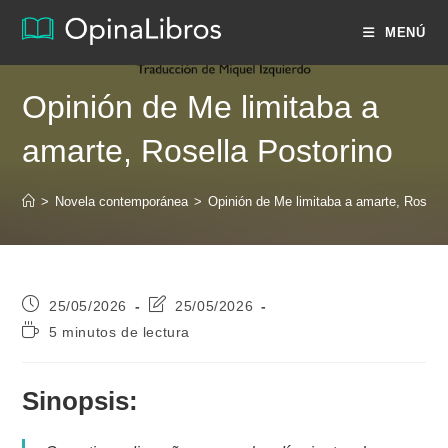
Ir
MENÚ
al
contenido
Opinión de Me limitaba a
amarte, Rosella Postorino
>
Novela contemporánea
>
Opinión de Me limitaba a amarte, Rosella
Publicación
Última
25/05/2026
25/05/2026
de
modificación
Tiempo
5 minutos de lectura
la
de
de
entrada:
la
lectura:
entrada:
Sinopsis: