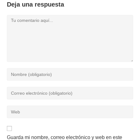
Deja una respuesta
Comentario
Introduce
tu
nombre
Introduce
o
tu
nombre
dirección
Introduce
de
de
la
usuario
correo
URL
para
electrónico
de
comentar
para
Guarda mi nombre, correo electrónico y web en este