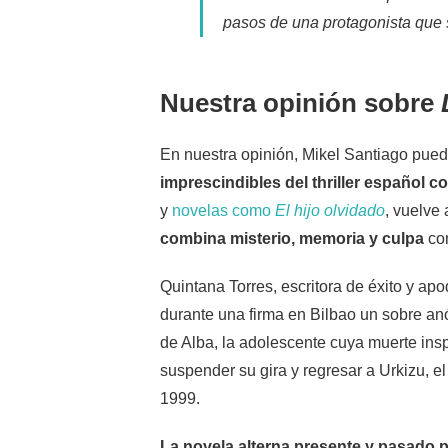
pasos de una protagonista que s
Nuestra opinión sobre
En nuestra opinión, Mikel Santiago pue
imprescindibles del thriller español
y
novelas como
El hijo olvidado
, vuelve
combina misterio, memoria y culpa
con
Quintana Torres, escritora de éxito y apod
durante una firma en Bilbao un sobre anó
de Alba, la adolescente cuya muerte ins
suspender su gira y regresar a Urkizu, 
1999.
La novela alterna presente y pasado p