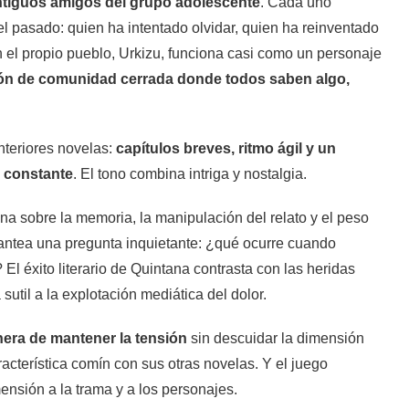
ntiguos amigos del grupo adolescente
. Cada uno
el pasado: quien ha intentado olvidar, quien ha reinventado
én el propio pueblo, Urkizu, funciona casi como un personaje
ón de comunidad cerrada donde todos saben algo,
nteriores novelas:
capítulos breves, ritmo ágil y un
n constante
. El tono combina intriga y nostalgia.
ona sobre la memoria, la manipulación del relato y el peso
antea una pregunta inquietante: ¿qué ocurre cuando
 El éxito literario de Quintana contrasta con las heridas
 sutil a la explotación mediática del dolor.
era de mantener la tensión
sin descuidar la dimensión
cterística comín con sus otras novelas. Y el juego
nsión a la trama y a los personajes.