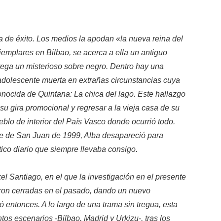
a de éxito. Los medios la apodan «la nueva reina del
ejemplares en Bilbao, se acerca a ella un antiguo
trega un misterioso sobre negro. Dentro hay una
a adolescente muerta en extrañas circunstancias cuya
conocida de Quintana: La chica del lago. Este hallazgo
r su gira promocional y regresar a la vieja casa de su
blo de interior del País Vasco donde ocurrió todo.
he de San Juan de 1999, Alba desapareció para
tico diario que siempre llevaba consigo.
ikel Santiago, en el que la investigación en el presente
ron cerradas en el pasado, dando un nuevo
ó entonces. A lo largo de una trama sin tregua, esta
intos escenarios -Bilbao, Madrid y Urkizu-, tras los