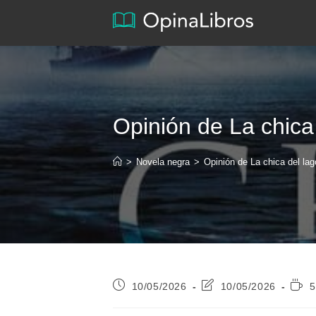
Ir
al
contenido
Opinión de La chica
>
Novela negra
>
Opinión de La chica del lag
Publicación
Última
Tiem
10/05/2026
10/05/2026
5
de
modificación
de
la
de
lectu