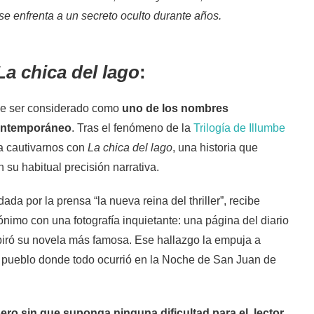
e enfrenta a un secreto oculto durante años.
La chica del lago
:
de ser considerado como
uno de los nombres
 contemporáneo
. Tras el fenómeno de la
Trilogía de Illumbe
 a cautivarnos con
La chica del lago
, una historia que
 su habitual precisión narrativa.
ada por la prensa “la nueva reina del thriller”, recibe
nimo con una fotografía inquietante: una página del diario
piró su novela más famosa. Ese hallazgo la empuja a
el pueblo donde todo ocurrió en la Noche de San Juan de
ero sin que suponga ninguna dificultad para el lector
,