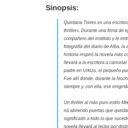
entrada:
la
Sinopsis:
entrada:
Quintana Torres es una escritor
thriller». Durante una firma de 
compañero del instituto y le en
fotografía del diario de Alba, l
historia inspiró la novela más 
llevará a la escritora a cancela
padre en Urkizu, el pequeño pue
Fue allí donde, durante la Noc
siempre y, con ella, ese enigmá
Un thriller al más puro estilo M
irá abriendo puertas que queda
significado a todo lo que sucedi
novela llevará al lector por dist