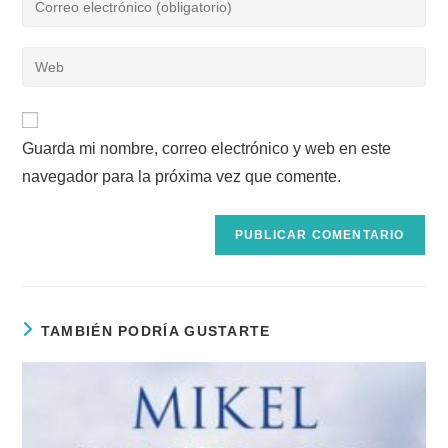
o
tu
nombre
dirección
Introduce
de
de
la
usuario
correo
URL
para
electrónico
de
comentar
para
Guarda mi nombre, correo electrónico y web en este
tu
comentar
navegador para la próxima vez que comente.
web
(opcional)
TAMBIÉN PODRÍA GUSTARTE