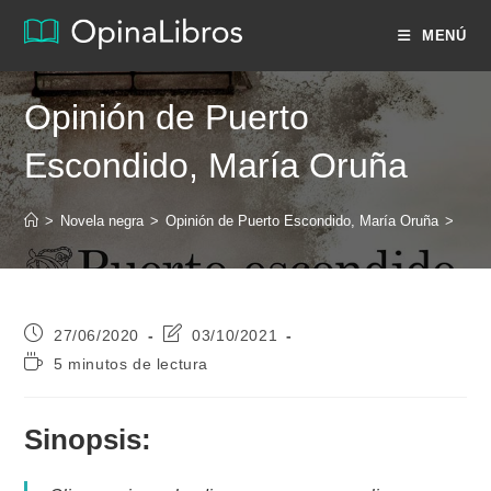
Ir
MENÚ
al
contenido
Opinión de Puerto
Escondido, María Oruña
>
Novela negra
>
Opinión de Puerto Escondido, María Oruña
>
Publicación
Última
27/06/2020
03/10/2021
de
modificación
Tiempo
5 minutos de lectura
la
de
de
entrada:
la
lectura:
entrada:
Sinopsis: