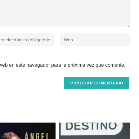
uce
Introduce
la
ión
URL
de
 web en este navegador para la próxima vez que comente.
tu
ónico
web
(opcional)
tar