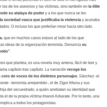
las de los asesinos y las víctimas, sino también en
la élite
desde su atalaya de poder
y a los que nunca se les
la sociedad vasca que justificaba la violencia
y acunaba
ados. O incluso los que preferían mirar hacia otro lado.
ia
, que en muchos casos estuvo al lado de los que
as ideas de la organización terrorista. Denuncia
su
lvido”
.
nes que plantea, es una novela muy amena, fácil de leer y
rama capítulo tras capítulo. La narración
recoge los
n coro de voces de los distintos personajes
. Sánchez -el
beste –terrorista arrepentido-, el de Zígor Altuna y sus
hija del secuestrado, a quién arrebatan su identidad que
asta el de la propia víctima Imanol Azkarate. Por lo tanto, una
implica a todos los protagonistas.