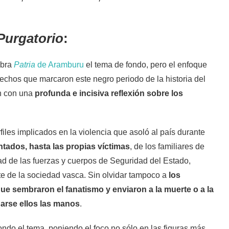
Purgatorio
:
obra
Patria
de Aramburu
el tema de fondo, pero el enfoque
 hechos que marcaron este negro periodo de la historia del
ón con una
profunda e incisiva reflexión sobre los
files implicados en la violencia que asoló al país durante
ntados, hasta las propias víctimas
, de los familiares de
d de las fuerzas y cuerpos de Seguridad del Estado,
e de la sociedad vasca. Sin olvidar tampoco a
los
e sembraron el fanatismo y enviaron a la muerte o a la
harse ellos las manos
.
ndo el tema, poniendo el foco no sólo en las figuras más