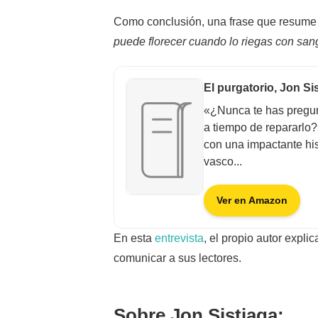
Como conclusión, una frase que resume e
puede florecer cuando lo riegas con san
El purgatorio, Jon Si
«¿Nunca te has pregun
a tiempo de repararlo?
con una impactante hist
vasco...
Ver en Amazon
En esta
entrevista
, el propio autor explic
comunicar a sus lectores.
Sobre Jon Sistiaga: