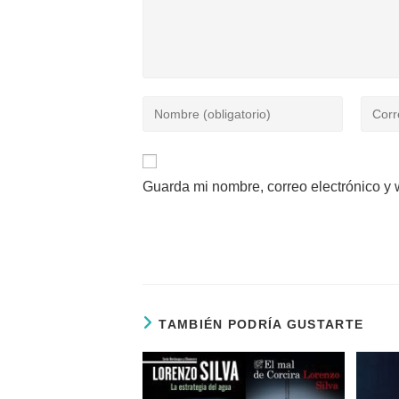
Introduce
Introd
tu
tu
nombre
direcc
o
de
Guarda mi nombre, correo electrónico y
nombre
correo
de
electr
usuario
para
para
comen
comentar
TAMBIÉN PODRÍA GUSTARTE