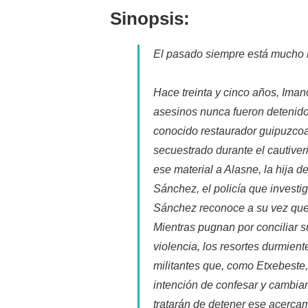
entrada:
la
Sinopsis:
entrada:
El pasado siempre está mucho 
Hace treinta y cinco años, Iman
asesinos nunca fueron detenidos
conocido restaurador guipuzcoan
secuestrado durante el cautiver
ese material a Alasne, la hija d
Sánchez, el policía que investi
Sánchez reconoce a su vez que 
Mientras pugnan por conciliar 
violencia, los resortes durmien
militantes que, como Etxebeste
intención de confesar y cambia
tratarán de detener ese acercam