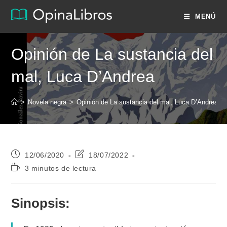
Ir
MENÚ
al
contenido
Opinión de La sustancia del
mal, Luca D’Andrea
>
Novela negra
>
Opinión de La sustancia del mal, Luca D’Andrea
>
Publicación
Última
12/06/2020
18/07/2022
de
modificación
Tiempo
3 minutos de lectura
la
de
de
entrada:
la
lectura:
entrada:
Sinopsis: