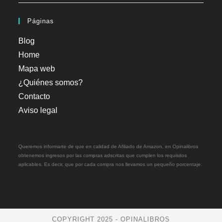
Páginas
Blog
Home
Mapa web
¿Quiénes somos?
Contacto
Aviso legal
Queremos informarte de que en calidad de Afiliado de Amazon, en Opinalibros
obtenemos ingresos por las compras adscritas que cumplen los requisitos
aplicables. Es decir, que por cada compra nos llevamos un pequeño porcentaje.
COPYRIGHT 2025 - OPINALIBROS