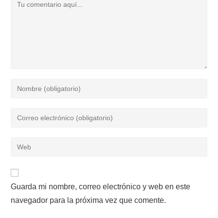
Comentario
Introduce
tu
nombre
Introduce
o
tu
nombre
dirección
Introduce
de
de
la
usuario
correo
URL
para
electrónico
de
comentar
para
Guarda mi nombre, correo electrónico y web en este
tu
comentar
navegador para la próxima vez que comente.
web
(opcional)