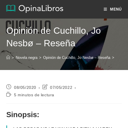
Ir
MENÚ
al
contenido
Opinión de Cuchillo, Jo
Nesbø – Reseña
>
Novela negra
>
Opinión de Cuchillo, Jo Nesbø – Reseña
>
Publicación
Última
08/05/2020
07/05/2022
de
modificación
Tiempo
5 minutos de lectura
la
de
de
entrada:
la
lectura:
entrada:
Sinopsis: