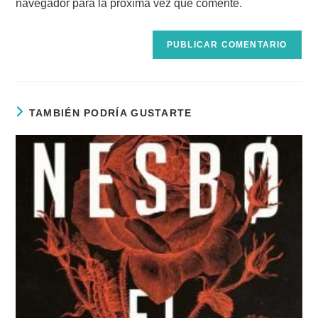
comentar
navegador para la próxima vez que comente.
web
(opcional)
TAMBIÉN PODRÍA GUSTARTE