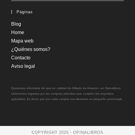
Páginas
Blog
Home
Mapa web
¿Quiénes somos?
Contacto
Aviso legal
Queremos informarte de que en calidad de Afiliado de Amazon, en Opinalibros
obtenemos ingresos por las compras adscritas que cumplen los requisitos
aplicables. Es decir, que por cada compra nos llevamos un pequeño porcentaje.
COPYRIGHT 2025 - OPINALIBROS