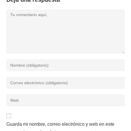
Comentario
Introduce
tu
nombre
Introduce
o
tu
nombre
dirección
Introduce
de
de
la
usuario
correo
URL
para
electrónico
de
comentar
para
Guarda mi nombre, correo electrónico y web en este
tu