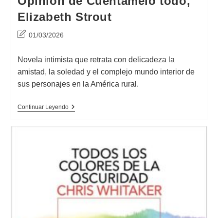
Opinión de Cuéntamelo todo,
Elizabeth Strout
Última
01/03/2026
modificación
de
Novela intimista que retrata con delicadeza la
la
amistad, la soledad y el complejo mundo interior de
entrada:
sus personajes en la América rural.
Opinión
Continuar Leyendo
De
Cuéntamelo
Todo,
Elizabeth
Strout