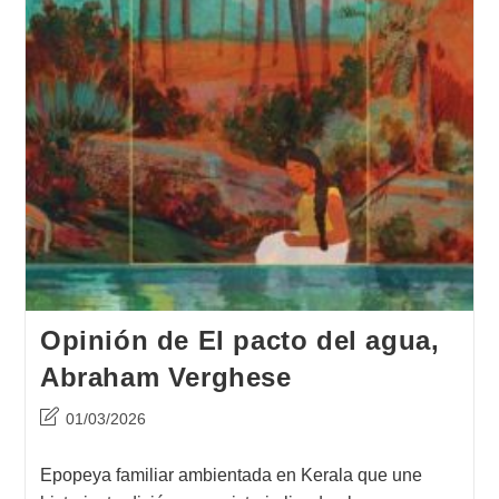
Opinión de El pacto del agua,
Abraham Verghese
Última
01/03/2026
modificación
de
Epopeya familiar ambientada en Kerala que une
la