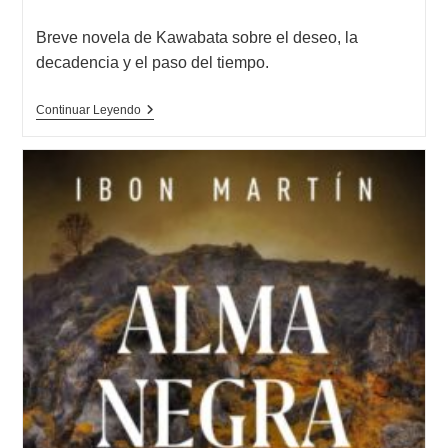
modificación
de
Breve novela de Kawabata sobre el deseo, la
la
decadencia y el paso del tiempo.
entrada:
Opinión
Continuar Leyendo
De
La
Casa
De
Las
Bellas
Durmientes,
Yasunari
Kawabata