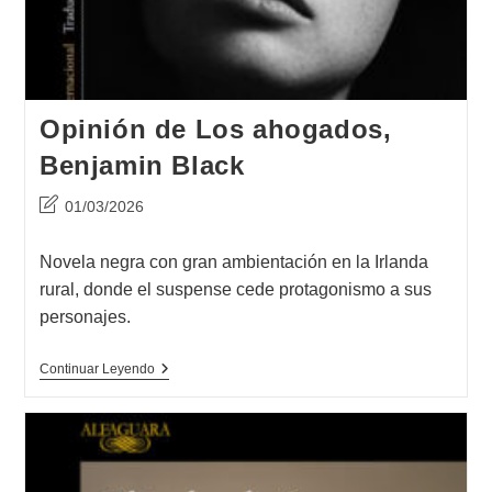
Opinión de Los ahogados,
Benjamin Black
Última
01/03/2026
modificación
de
Novela negra con gran ambientación en la Irlanda
la
rural, donde el suspense cede protagonismo a sus
entrada:
personajes.
Opinión
Continuar Leyendo
De
Los
Ahogados,
Benjamin
Black