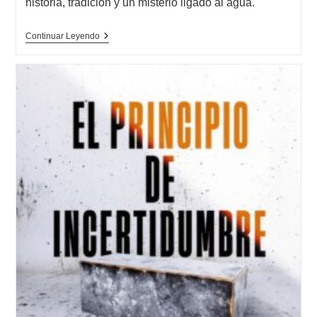
historia, tradición y un misterio ligado al agua.
entrada:
Opinión
Continuar Leyendo
De
El
Pacto
Del
Agua,
Abraham
Verghese