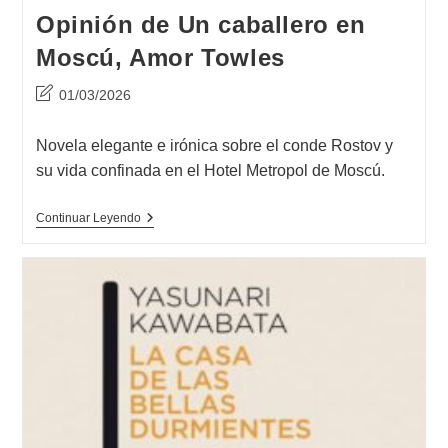
Opinión de Un caballero en
Moscú, Amor Towles
Última
01/03/2026
modificación
de
Novela elegante e irónica sobre el conde Rostov y
la
su vida confinada en el Hotel Metropol de Moscú.
entrada:
Opinión
Continuar Leyendo
De
Un
Caballero
En
Moscú,
Amor
Towles