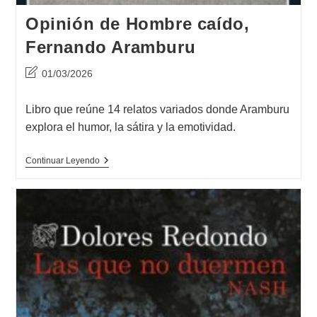
Opinión de Hombre caído,
Fernando Aramburu
Última
01/03/2026
modificación
de
Libro que reúne 14 relatos variados donde Aramburu
la
explora el humor, la sátira y la emotividad.
entrada:
Opinión
Continuar Leyendo
De
Hombre
Caído,
Fernando
Aramburu