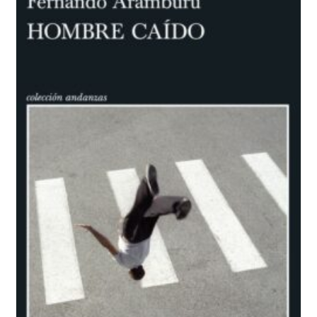
Enfríe
El
Café,
Toshikazu
Kawaguchi