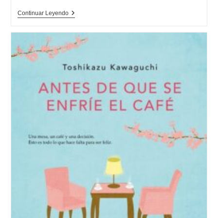
Opinión
Continuar Leyendo
De
Alma
Negra
(Inspectora
Ane
Cestero
4),
Ibon
Martín