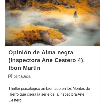
Opinión de Alma negra
(Inspectora Ane Cestero 4),
Ibon Martín
Última
01/03/2026
modificación
de
Thriller psicológico ambientado en los Montes de
la
Hierro que cierra la serie de la inspectora Ane
entrada:
Cestero.