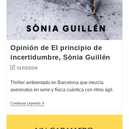
Opinión de El principio de
incertidumbre, Sònia Guillén
Última
01/03/2026
modificación
de
Thriller ambientado en Barcelona que mezcla
la
asesinatos en serie y física cuántica con ritmo ágil.
entrada:
Opinión
Continuar Leyendo
De
El
Principio
De
Incertidumbre,