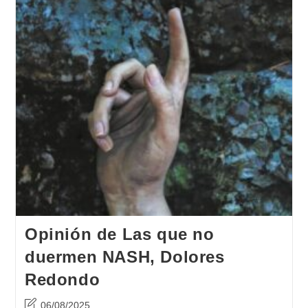
Opinión de Las que no
duermen NASH, Dolores
Redondo
Última
06/08/2025