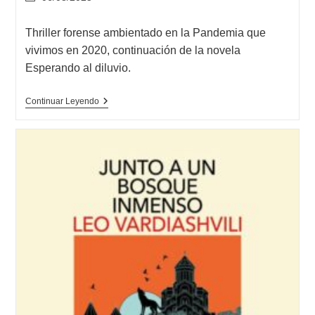
modificación
de
Thriller forense ambientado en la Pandemia que
la
vivimos en 2020, continuación de la novela
entrada:
Esperando al diluvio.
Opinión
Continuar Leyendo
De
Las
Que
No
Duermen
NASH,
Dolores
Redondo