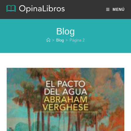
Ir
MENÚ
al
contenido
Blog
>
Blog
>
Página 2