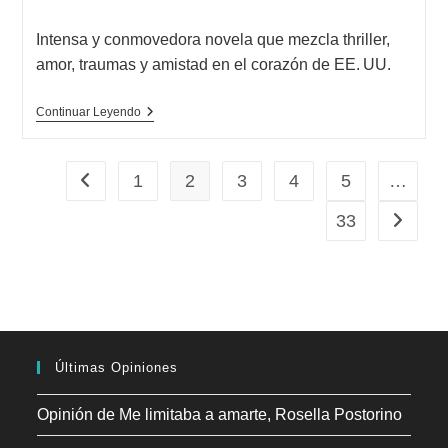
modificación
de
Intensa y conmovedora novela que mezcla thriller,
la
amor, traumas y amistad en el corazón de EE. UU.
entrada:
Opinión
Continuar Leyendo
De
Todos
Los
Colores
1
2
3
4
5
…
Ir a la página anterior
De
La
33
Ir a la p
Oscuridad,
Chris
Whitaker
Últimas Opiniones
Opinión de Me limitaba a amarte, Rosella Postorino