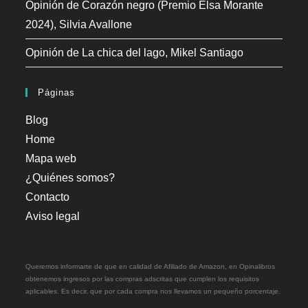
Opinión de Corazón negro (Premio Elsa Morante
2024), Silvia Avallone
Opinión de La chica del lago, Mikel Santiago
Páginas
Blog
Home
Mapa web
¿Quiénes somos?
Contacto
Aviso legal
Queremos informarte de que en calidad de Afiliado de Amazon, en Opinalibros
obtenemos ingresos por las compras adscritas que cumplen los requisitos
aplicables. Es decir, que por cada compra nos llevamos un pequeño porcentaje.