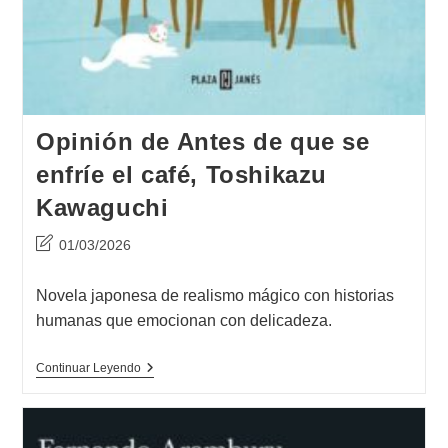
Opinión de Antes de que se
enfríe el café, Toshikazu
Kawaguchi
Última
01/03/2026
modificación
de
Novela japonesa de realismo mágico con historias
la
humanas que emocionan con delicadeza.
entrada:
Opinión
Continuar Leyendo
De
Antes
De
Que
Se