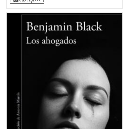
Opinión
Continuar Leyendo
De
Junto
A
Un
Bosque
Inmenso,
Leo
Vardiashvili