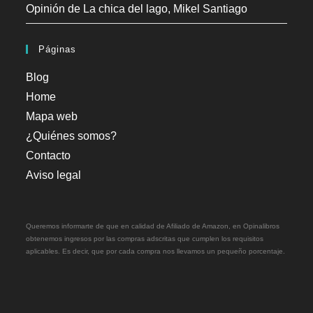
Opinión de La chica del lago, Mikel Santiago
Páginas
Blog
Home
Mapa web
¿Quiénes somos?
Contacto
Aviso legal
Queremos informarte de que en calidad de Afiliado de Amazon, en Opinalibros
obtenemos ingresos por las compras adscritas que cumplen los requisitos
aplicables. Es decir, que por cada compra nos llevamos un pequeño porcentaje.