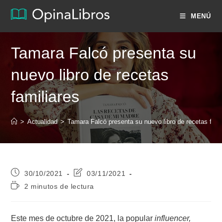
Ir
MENÚ
al
contenido
Tamara Falcó presenta su
nuevo libro de recetas
familiares
>
Actualidad
>
Tamara Falcó presenta su nuevo libro de recetas fami
Publicación
Última
30/10/2021
03/11/2021
de
modificación
Tiempo
2 minutos de lectura
la
de
de
entrada:
la
lectura:
entrada:
Este mes de octubre de 2021, la popular
influencer,