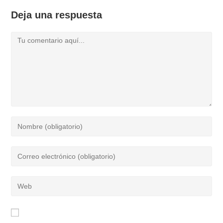
Deja una respuesta
Comentario
Introduce
tu
nombre
Introduce
o
tu
nombre
dirección
Introduce
de
de
la
usuario
correo
URL
para
electrónico
de
comentar