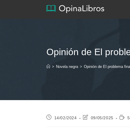
Ir
al
contenido
Opinión de El probl
>
Novela negra
>
Opinión de El problema fina
Publicación
Última
Tiem
14/02/2024
09/05/2025
5
de
modificación
de
la
de
lectu