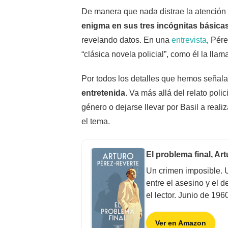
De manera que nada distrae la atención 
enigma en sus tres incógnitas básica
revelando datos. En una
entrevista
, Pér
“clásica novela policial”, como él la llam
Por todos los detalles que hemos seña
entretenida
. Va más allá del relato polic
género o dejarse llevar por Basil a real
el tema.
El problema final, Ar
Un crimen imposible. U
entre el asesino y el d
el lector. Junio de 19
Ver en Amazon