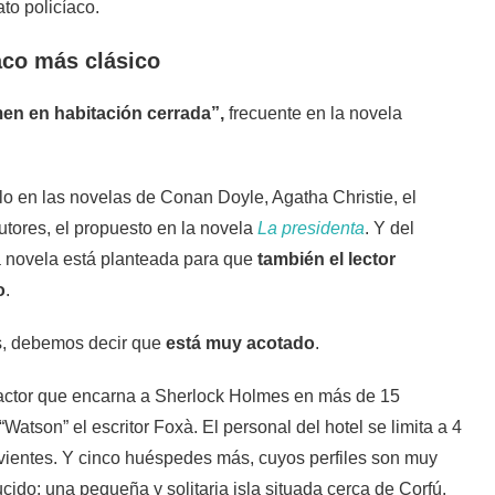
ato policíaco.
aco más clásico
men en habitación cerrada”,
frecuente en la novela
lo en las novelas de Conan Doyle, Agatha Christie, el
utores, el propuesto en la novela
La presidenta
. Y del
a novela está planteada para que
también el lector
o
.
es, debemos decir que
está muy acotado
.
l actor que encarna a Sherlock Holmes en más de 15
atson” el escritor Foxà. El personal del hotel se limita a 4
sirvientes. Y cinco huéspedes más, cuyos perfiles son muy
cido: una pequeña y solitaria isla situada cerca de Corfú.