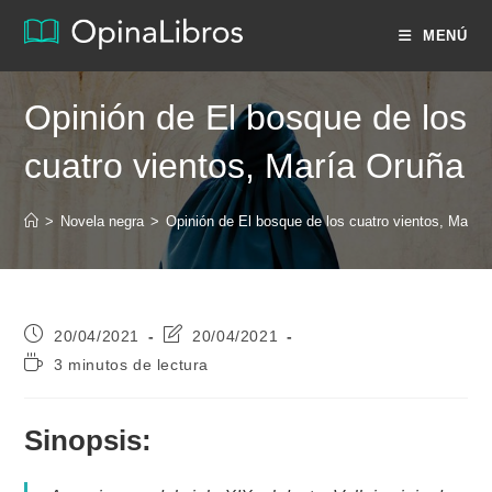
Ir
MENÚ
al
contenido
Opinión de El bosque de los
cuatro vientos, María Oruña
>
Novela negra
>
Opinión de El bosque de los cuatro vientos, María
Publicación
Última
20/04/2021
20/04/2021
de
modificación
Tiempo
3 minutos de lectura
la
de
de
entrada:
la
lectura:
entrada:
Sinopsis: