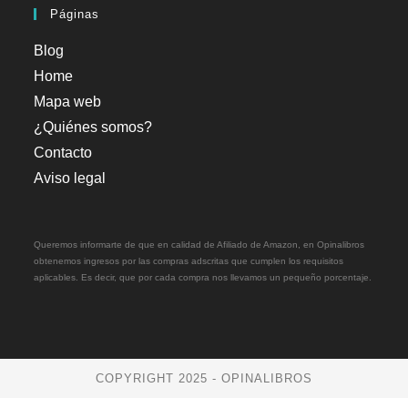
Páginas
Blog
Home
Mapa web
¿Quiénes somos?
Contacto
Aviso legal
Queremos informarte de que en calidad de Afiliado de Amazon, en Opinalibros
obtenemos ingresos por las compras adscritas que cumplen los requisitos
aplicables. Es decir, que por cada compra nos llevamos un pequeño porcentaje.
COPYRIGHT 2025 - OPINALIBROS