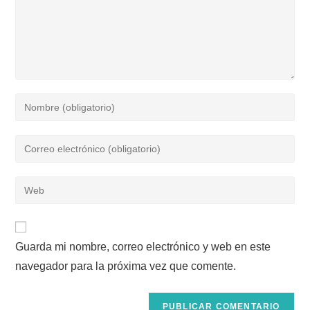
Introduce
tu
nombre
Introduce
o
tu
nombre
dirección
Introduce
de
de
la
usuario
correo
URL
para
electrónico
de
comentar
para
Guarda mi nombre, correo electrónico y web en este
tu
comentar
navegador para la próxima vez que comente.
web
(opcional)