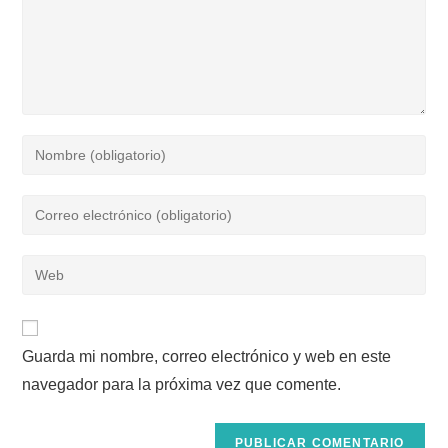
Introduce
tu
nombre
Introduce
o
tu
nombre
dirección
Introduce
de
de
la
usuario
correo
URL
para
electrónico
de
comentar
para
Guarda mi nombre, correo electrónico y web en este
tu
comentar
navegador para la próxima vez que comente.
web
(opcional)