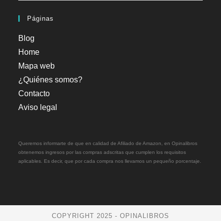
Páginas
Blog
Home
Mapa web
¿Quiénes somos?
Contacto
Aviso legal
Queremos informarte de que en calidad de Afiliado de Amazon, en Opinalibros
obtenemos ingresos por las compras adscritas que cumplen los requisitos
aplicables. Es decir, que por cada compra nos llevamos un pequeño porcentaje.
COPYRIGHT 2025 - OPINALIBROS