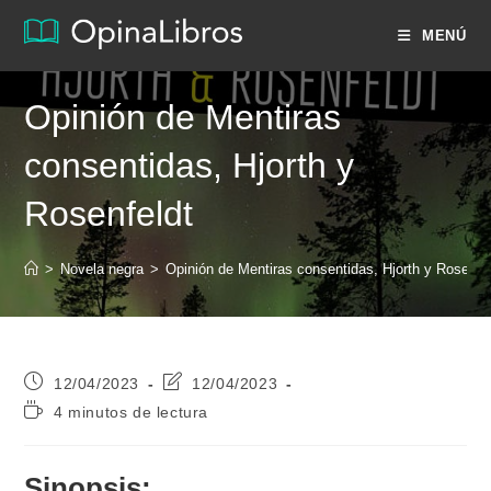
Ir
MENÚ
al
contenido
Opinión de Mentiras
consentidas, Hjorth y
Rosenfeldt
>
Novela negra
>
Opinión de Mentiras consentidas, Hjorth y Rosenfe
Publicación
Última
12/04/2023
12/04/2023
de
modificación
Tiempo
4 minutos de lectura
la
de
de
entrada:
la
lectura:
entrada:
Sinopsis: