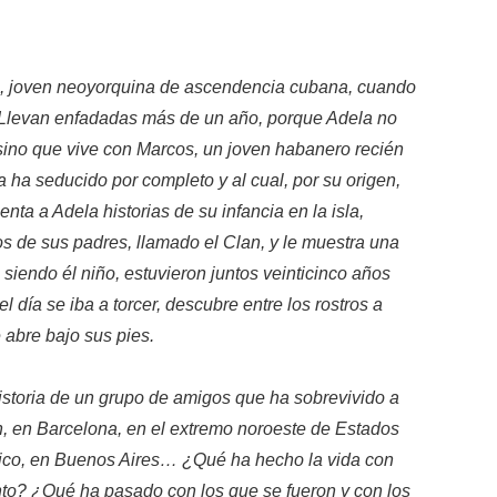
a, joven neoyorquina de ascendencia cubana, cuando
 Llevan enfadadas más de un año, porque Adela no
 sino que vive con Marcos, un joven habanero recién
 ha seducido por completo y al cual, por su origen,
ta a Adela historias de su infancia en la isla,
s de sus padres, llamado el Clan, y le muestra una
 siendo él niño, estuvieron juntos veinticinco años
l día se iba a torcer, descubre entre los rostros a
 abre bajo sus pies.
istoria de un grupo de amigos que ha sobrevivido a
ón, en Barcelona, en el extremo noroeste de Estados
Rico, en Buenos Aires… ¿Qué ha hecho la vida con
nto? ¿Qué ha pasado con los que se fueron y con los