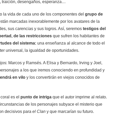
or, traición, desengaños, esperanza…
do la vida de cada uno de los componentes del
grupo de
están marcadas inexorablemente por los avatares de la
tudes, sus carencias y sus logros. Así, seremos
testigos del
bertad, de las restricciones
que sufren los habitantes de
rtudes del sistema:
una enseñanza al alcance de todo el
er universal, la igualdad de oportunidades.
os: Marcos y Ramsés. A Elisa y Bernardo, Irving y Joel,
personajes a los que iremos conociendo en profundidad y
endrá en vilo
y los convertirán en viejos conocidos de
coral es el
punto de intriga
que el autor imprime al relato.
circunstancias de los personajes subyace el misterio que
on decisivos para
el Clan
y que marcarían su futuro.