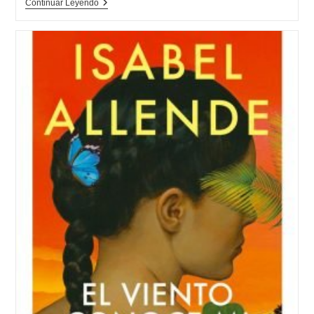
Opinión
Continuar Leyendo
De
Paula,
Isabel
Allende