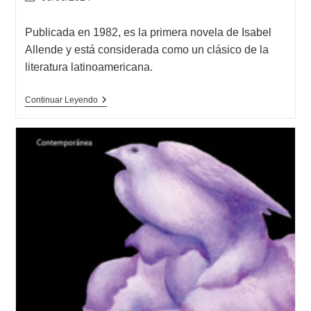
modificación
de
Publicada en 1982, es la primera novela de Isabel
la
Allende y está considerada como un clásico de la
entrada:
literatura latinoamericana.
Opinión
Continuar Leyendo
De
La
Casa
De
Los
Espíritus,
Isabel
Allende