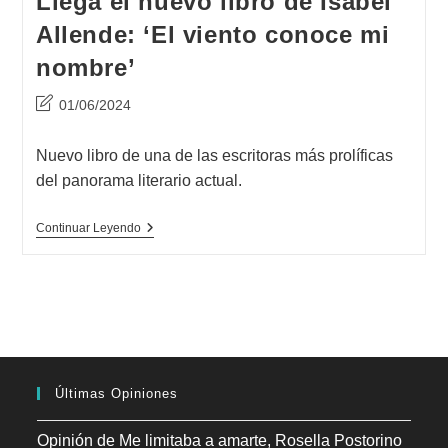
Llega el nuevo libro de Isabel
Allende: ‘El viento conoce mi
nombre’
Última
01/06/2024
modificación
de
Nuevo libro de una de las escritoras más prolíficas
la
del panorama literario actual.
entrada:
Llega
Continuar Leyendo
El
Nuevo
Libro
De
Isabel
Allende:
‘El
Viento
Conoce
Mi
Últimas Opiniones
Nombre’
Opinión de Me limitaba a amarte, Rosella Postorino