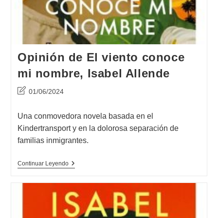
Opinión de El viento conoce
mi nombre, Isabel Allende
Última
01/06/2024
modificación
de
Una conmovedora novela basada en el
la
Kindertransport y en la dolorosa separación de
entrada:
familias inmigrantes.
Opinión
Continuar Leyendo
De
El
Viento
Conoce
Mi
Nombre,
Isabel