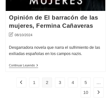
Opinión de El barracón de las
mujeres, Fermina Cañaveras
Última
08/10/2024
modificación
de
Desgarradora novela que narra el sufrimiento de las
la
exiliadas españolas en los campos nazis.
entrada:
Opinión
Continuar Leyendo
De
El
Barracón
De
1
2
3
4
5
…
Ir a la página anterior
Las
Mujeres,
10
Ir a la p
Fermina
Cañaveras