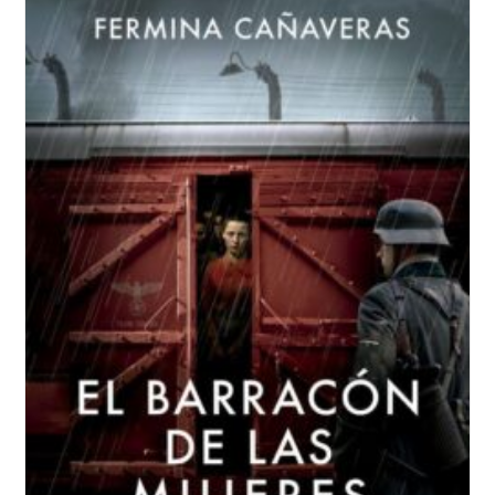
Tiempo
Que
Nos
Une,
Alejandro
Palomas