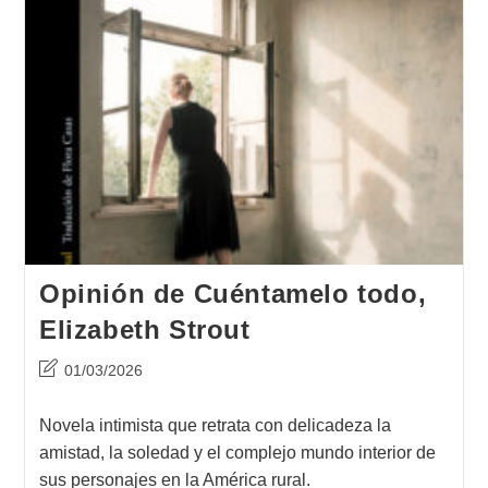
Opinión de Cuéntamelo todo,
Elizabeth Strout
Última
01/03/2026
modificación
de
Novela intimista que retrata con delicadeza la
la
amistad, la soledad y el complejo mundo interior de
entrada:
sus personajes en la América rural.