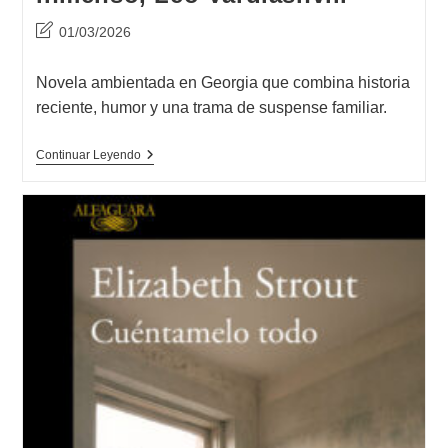
Última
01/03/2026
modificación
de
Novela ambientada en Georgia que combina historia
la
reciente, humor y una trama de suspense familiar.
entrada:
Opinión
Continuar Leyendo
De
Junto
A
Un
Bosque
Inmenso,
Leo
Vardiashvili