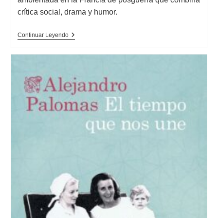
entrada:
crítica social, drama y humor.
Opinión
Continuar Leyendo
De
Nos
Vemos
Allá
Arriba,
Pierre
Lemaitre