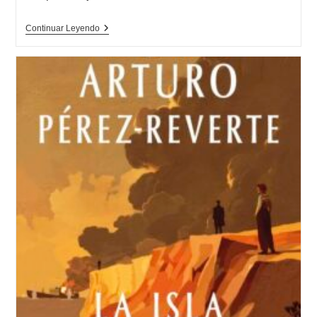
Opinión
Continuar Leyendo
De
Cuéntamelo
Todo,
Elizabeth
Strout