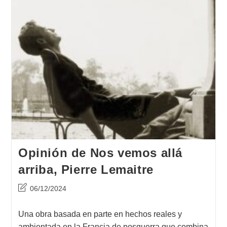
Opinión de Nos vemos allá
arriba, Pierre Lemaitre
Última
06/12/2024
modificación
de
Una obra basada en parte en hechos reales y
la
ambientada en la Francia de posguerra que combina