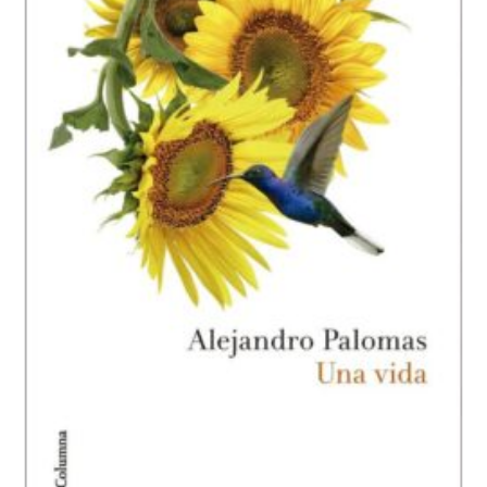
La
Mujer
Dormida,
Arturo
Pérez-
Reverte