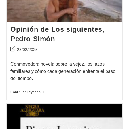
Opinión de Los siguientes,
Pedro Simón
Última
23/02/2025
modificación
de
Conmovedora novela sobre la vejez, los lazos
la
familiares y cómo cada generación enfrenta el paso
entrada:
del tiempo.
Opinión
Continuar Leyendo
De
Los
Siguientes,
Pedro
Simón