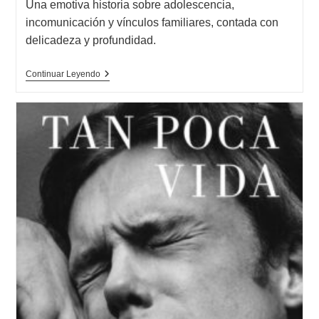
Una emotiva historia sobre adolescencia,
la
incomunicación y vínculos familiares, contada con
entrada:
delicadeza y profundidad.
Opinión
Continuar Leyendo
De
Los
Incomprendidos,
Pedro
Simón