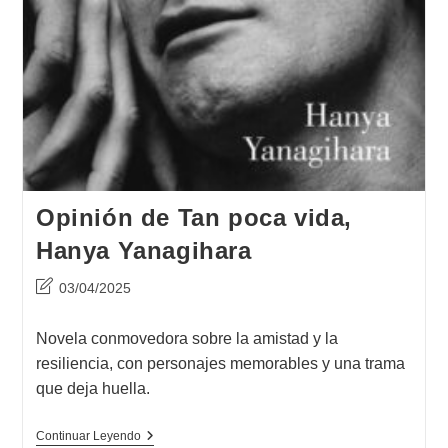
Opinión de Tan poca vida,
Hanya Yanagihara
Última
03/04/2025
modificación
de
Novela conmovedora sobre la amistad y la
la
resiliencia, con personajes memorables y una trama
entrada:
que deja huella.
Opinión
Continuar Leyendo