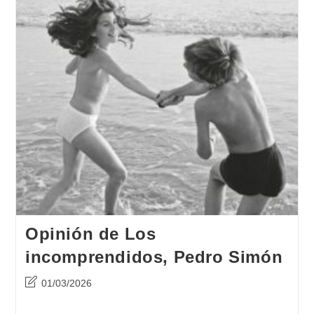
Opinión de Los
incomprendidos, Pedro Simón
Última
01/03/2026
modificación
de