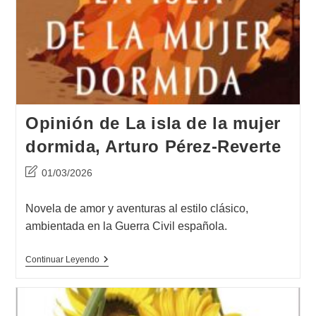
Opinión de La isla de la mujer
dormida, Arturo Pérez-Reverte
Última
01/03/2026
modificación
de
Novela de amor y aventuras al estilo clásico,
la
ambientada en la Guerra Civil española.
entrada:
Opinión
Continuar Leyendo
De
La
Isla
De