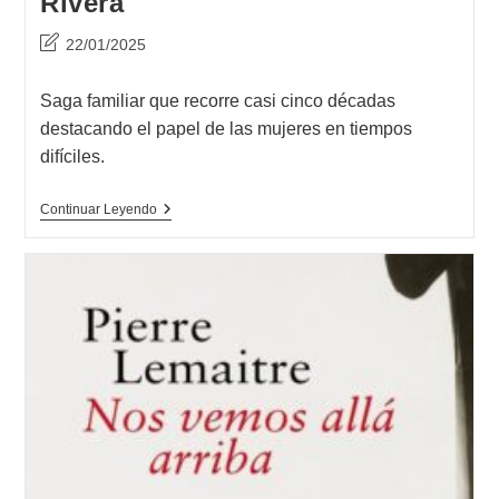
Rivera
Última
22/01/2025
modificación
de
Saga familiar que recorre casi cinco décadas
la
destacando el papel de las mujeres en tiempos
entrada:
difíciles.
Opinión
Continuar Leyendo
De
La
Niña
Del
Sombrero
Azul,
Ana
Lena
Rivera