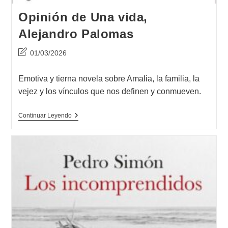
Opinión de Una vida,
Alejandro Palomas
Última
01/03/2026
modificación
de
Emotiva y tierna novela sobre Amalia, la familia, la
la
vejez y los vínculos que nos definen y conmueven.
entrada:
Opinión
Continuar Leyendo
De
Una
Vida,
Alejandro
Palomas