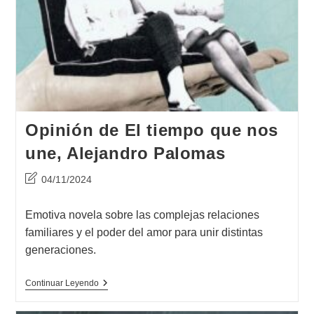
Opinión de El tiempo que nos
une, Alejandro Palomas
Última
04/11/2024
modificación
de
Emotiva novela sobre las complejas relaciones
la
familiares y el poder del amor para unir distintas
entrada:
generaciones.
Opinión
Continuar Leyendo
De
El