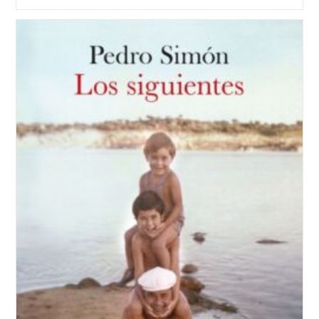
De
Tan
Poca
Vida,
Hanya
Yanagihara