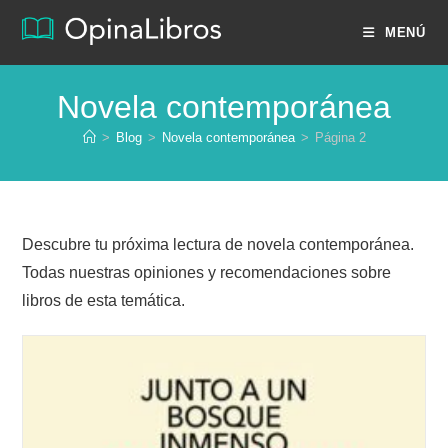
Ir
MENÚ
al
contenido
Novela contemporánea
>
Blog
>
Novela contemporánea
>
Página 2
Descubre tu próxima lectura de novela contemporánea.
Todas nuestras opiniones y recomendaciones sobre
libros de esta temática.