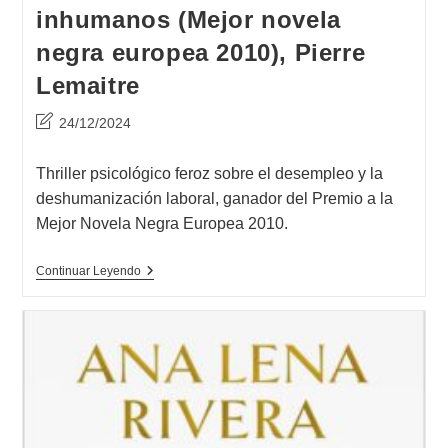
inhumanos (Mejor novela
negra europea 2010), Pierre
Lemaitre
Última
24/12/2024
modificación
de
Thriller psicológico feroz sobre el desempleo y la
la
deshumanización laboral, ganador del Premio a la
entrada:
Mejor Novela Negra Europea 2010.
Opinión
Continuar Leyendo
De
Recursos
Inhumanos
(Mejor
Novela
Negra
Europea
2010),
Pierre
Lemaitre