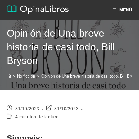
Ir
MENÚ
al
contenido
Opinión de Una breve
historia de casi todo, Bill
Bryson
>
No ficción
>
Opinión de Una breve historia de casi todo, Bill Bryso
Publicación
Última
31/10/2023
31/10/2023
de
modificación
Tiempo
4 minutos de lectura
la
de
de
entrada:
la
lectura:
entrada:
Sinopsis: