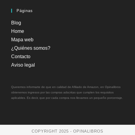
Páginas
Blog
Home
Mapa web
¿Quiénes somos?
Contacto
Aviso legal
Queremos informarte de que en calidad de Afiliado de Amazon, en Opinalibros
obtenemos ingresos por las compras adscritas que cumplen los requisitos
aplicables. Es decir, que por cada compra nos llevamos un pequeño porcentaje.
COPYRIGHT 2025 - OPINALIBROS