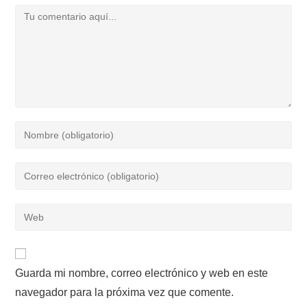
Comentario
Introduce
tu
nombre
Introduce
o
tu
nombre
dirección
Introduce
de
de
la
usuario
correo
URL
para
electrónico
de
comentar
para
Guarda mi nombre, correo electrónico y web en este
tu
comentar
navegador para la próxima vez que comente.
web