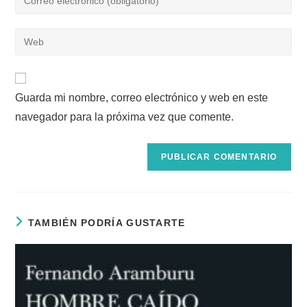
o
tu
nombre
dirección
Introduce
de
de
la
usuario
correo
URL
para
electrónico
de
comentar
para
Guarda mi nombre, correo electrónico y web en este
tu
comentar
navegador para la próxima vez que comente.
web
(opcional)
TAMBIÉN PODRÍA GUSTARTE