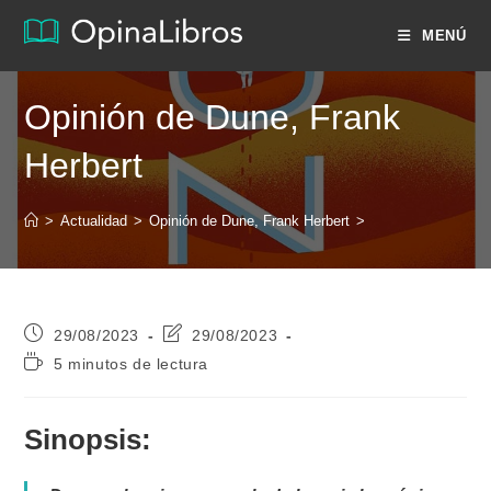
Ir
MENÚ
al
contenido
Opinión de Dune, Frank
Herbert
>
Actualidad
>
Opinión de Dune, Frank Herbert
>
Publicación
Última
29/08/2023
29/08/2023
de
modificación
Tiempo
5 minutos de lectura
la
de
de
entrada:
la
lectura:
entrada:
Sinopsis: